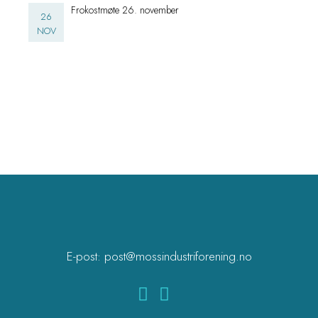
Frokostmøte 26. november
26
NOV
E-post:
post@mossindustriforening.no